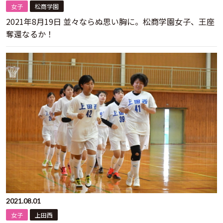
女子
松商学園
2021年8月19日 並々ならぬ思い胸に。松商学園女子、王座
奪還なるか！
2021.08.01
女子
上田西