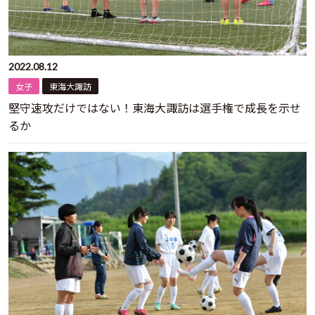
2022.08.12
女子
東海大諏訪
堅守速攻だけではない！東海大諏訪は選手権で成長を示せ
るか