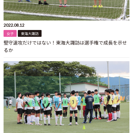
2022.08.12
女子
東海大諏訪
堅守速攻だけではない！東海大諏訪は選手権で成長を示せ
るか