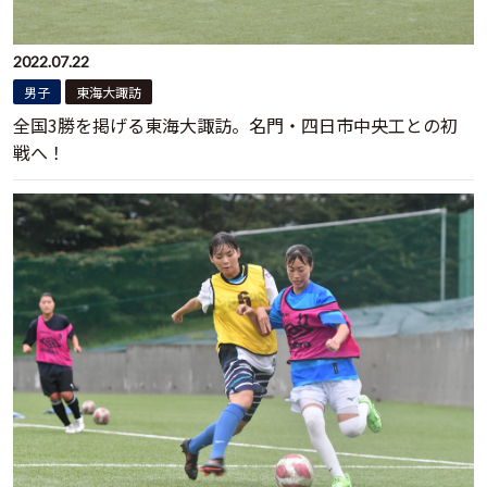
2022.07.22
男子
東海大諏訪
全国3勝を掲げる東海大諏訪。名門・四日市中央工との初
戦へ！