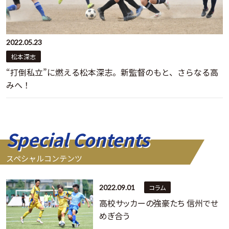
2022.05.23
松本深志
“打倒私立”に燃える松本深志。新監督のもと、さらなる高
みへ！
Special Contents
スペシャルコンテンツ
2022.09.01
コラム
高校サッカーの強豪たち 信州でせ
めぎ合う