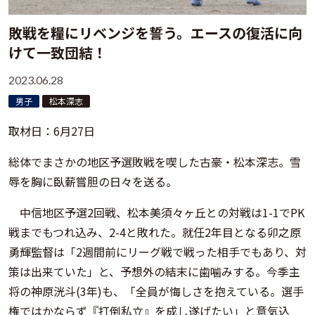
敗戦を糧にリベンジを誓う。エースの復活に向
けて一致団結！
2023.06.28
男子
松本深志
取材日：6月27日
総体でまさかの地区予選敗戦を喫した古豪・松本深志。雪
辱を胸に臥薪嘗胆の日々を送る。
中信地区予選2回戦、松本美須々ヶ丘との対戦は1-1でPK
戦までもつれ込み、2-4と敗れた。就任2年目となる卯之原
勇輝監督は「2週間前にリーグ戦で戦った相手でもあり、対
策は出来ていた」と、予想外の結末に歯噛みする。今季主
将の神原洸斗(3年)も、「全員が悔しさを抱えている。選手
権ではかならず『打倒私立』を成し遂げたい」と意気込