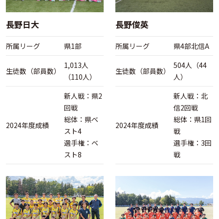
長野日大
長野俊英
所属リーグ
県1部
所属リーグ
県4部北信A
1,013人
504人（44
生徒数（部員数）
生徒数（部員数）
（110人）
人）
新人戦：県2
新人戦：北
回戦
信2回戦
総体：県ベ
総体：県1回
2024年度成績
2024年度成績
スト4
戦
選手権：ベ
選手権：3回
スト8
戦