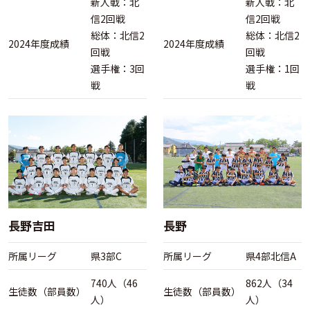
新人戦：北
新人戦：北
信2回戦
信2回戦
総体：北信2
総体：北信2
2024年度成績
2024年度成績
回戦
回戦
選手権：3回
選手権：1回
戦
戦
長野吉田
長野
所属リーグ
県3部C
所属リーグ
県4部北信A
740人（46
862人（34
生徒数（部員数）
生徒数（部員数）
人）
人）