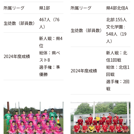
所属リーグ
県1部
所属リーグ
県4部北信A
467人（76
北部:155人
生徒数（部員数）
人）
文化学園 :
生徒数（部員数）
548人（19
新人戦：県4
人）
位
総体：県ベ
新人戦：北
2024年度成績
スト8
信1回戦
選手権：準
総体：北信1
2024年度成績
優勝
回戦
選手権：2回
戦