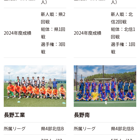
人）
人）
新人戦：県2
新人戦：北
回戦
信2回戦
総体：県1回
総体：北信1
2024年度成績
2024年度成績
戦
回戦
選手権：3回
選手権：1回
戦
戦
長野工業
長野南
所属リーグ
県4部北信B
所属リーグ
県4部北信B