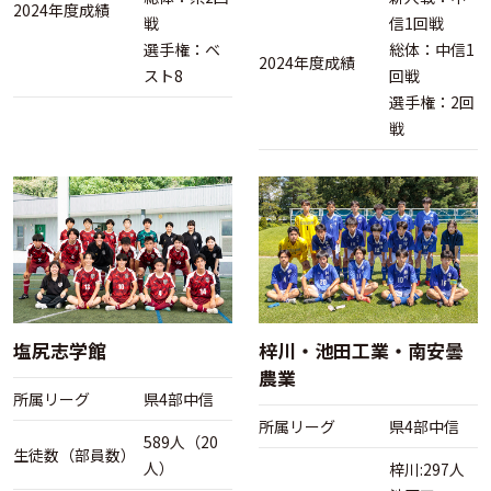
2024年度成績
戦
信1回戦
選手権：ベ
総体：中信1
2024年度成績
スト8
回戦
選手権：2回
戦
塩尻志学館
梓川・池田工業・南安曇
農業
所属リーグ
県4部中信
所属リーグ
県4部中信
589人（20
生徒数（部員数）
人）
梓川:297人