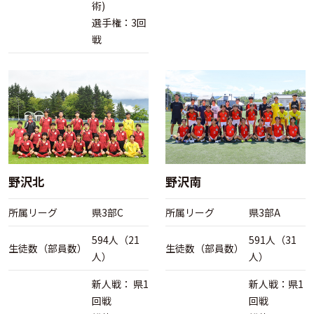
術)
選手権：3回
戦
野沢北
野沢南
所属リーグ
県3部C
所属リーグ
県3部A
594人（21
591人（31
生徒数（部員数）
生徒数（部員数）
人）
人）
新人戦： 県1
新人戦：県1
回戦
回戦