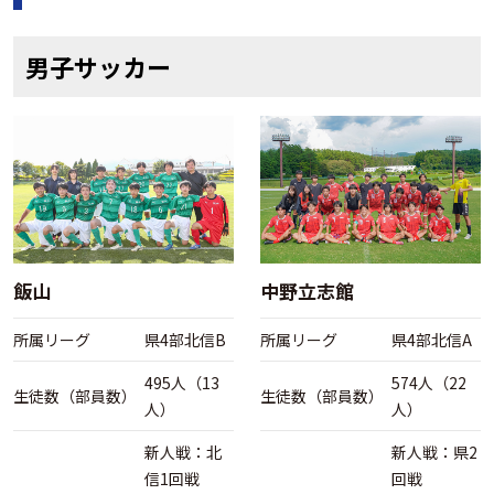
男子サッカー
飯山
中野立志館
所属リーグ
県4部北信B
所属リーグ
県4部北信A
495人（13
574人（22
生徒数（部員数）
生徒数（部員数）
人）
人）
新人戦：北
新人戦：県2
信1回戦
回戦