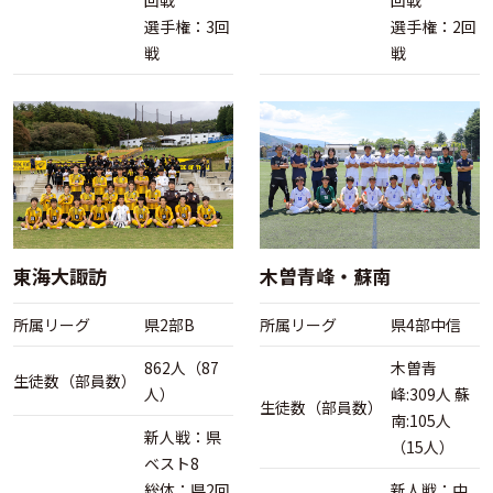
回戦
回戦
選手権：3回
選手権：2回
戦
戦
東海大諏訪
木曽青峰・蘇南
所属リーグ
県2部B
所属リーグ
県4部中信
862人（87
木曽青
生徒数（部員数）
人）
峰:309人 蘇
生徒数（部員数）
南:105人
新人戦：県
（15人）
ベスト8
総体：県2回
新人戦：中