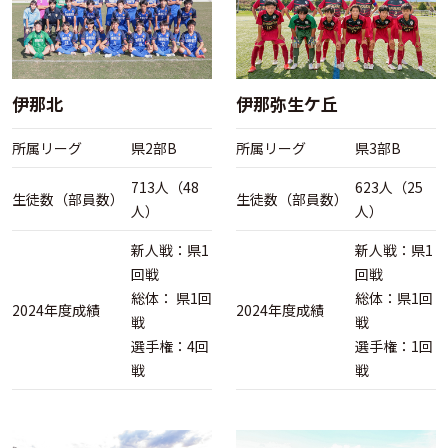
伊那北
伊那弥生ケ丘
所属リーグ
県2部B
所属リーグ
県3部B
713人（48
623人（25
生徒数（部員数）
生徒数（部員数）
人）
人）
新人戦：県1
新人戦：県1
回戦
回戦
総体： 県1回
総体：県1回
2024年度成績
2024年度成績
戦
戦
選手権：4回
選手権：1回
戦
戦