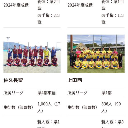
総体：県2回
総体：県1回
2024年度成績
2024年度成績
戦
戦
選手権：2回
選手権：1回
戦
戦
佐久長聖
上田西
所属リーグ
県4部東信
所属リーグ
県1部
1,000人（17
836人（90
生徒数（部員数）
生徒数（部員数）
人）
人）
新人戦：県1
新人戦：県3