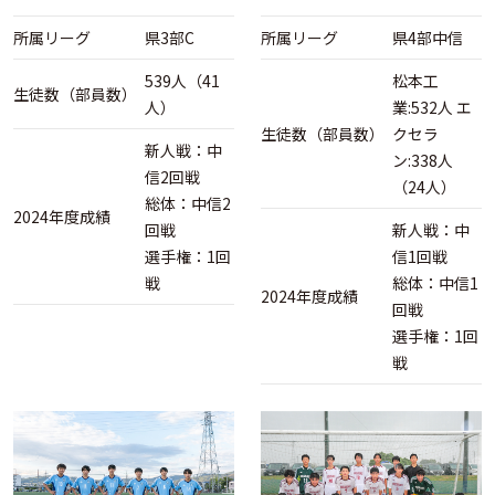
所属リーグ
県3部C
所属リーグ
県4部中信
539人（41
松本工
生徒数（部員数）
人）
業:532人 エ
生徒数（部員数）
クセラ
新人戦：中
ン:338人
信2回戦
（24人）
総体：中信2
2024年度成績
回戦
新人戦：中
選手権：1回
信1回戦
戦
総体：中信1
2024年度成績
回戦
選手権：1回
戦