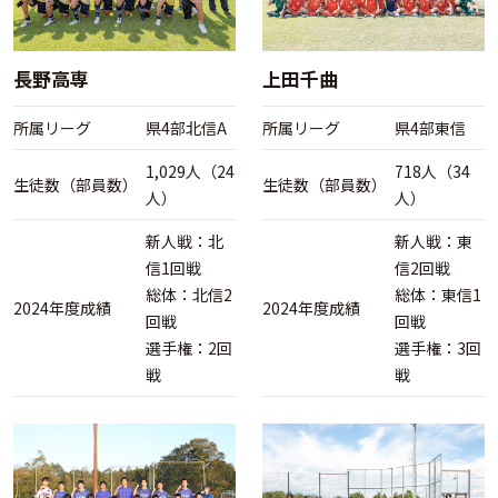
長野高専
上田千曲
所属リーグ
県4部北信A
所属リーグ
県4部東信
1,029人（24
718人（34
生徒数（部員数）
生徒数（部員数）
人）
人）
新人戦：北
新人戦：東
信1回戦
信2回戦
総体：北信2
総体：東信1
2024年度成績
2024年度成績
回戦
回戦
選手権：2回
選手権：3回
戦
戦