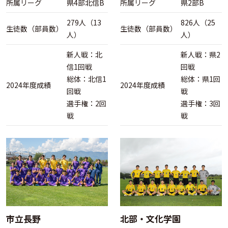
所属リーグ
県4部北信B
所属リーグ
県2部B
279人（13
826人（25
生徒数（部員数）
生徒数（部員数）
人）
人）
新人戦：北
新人戦：県2
信1回戦
回戦
総体：北信1
総体：県1回
2024年度成績
2024年度成績
回戦
戦
選手権：2回
選手権：3回
戦
戦
市立長野
北部・文化学園