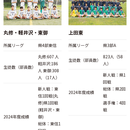
丸修・軽井沢・東御
上田東
所属リーグ
県4部東信
所属リーグ
県3部A
丸修:607 人
823人（58
生徒数（部員数）
軽井沢:186
人）
生徒数（部員数）
人 東御:308
新人戦：県1
人 （17人）
回戦
新人戦：東
総体：県2回
2024年度成績
信1回戦(丸
戦
修)県1回戦
選手権：4回
(軽井沢・東
戦
2024年度成績
御)
総体：東信1