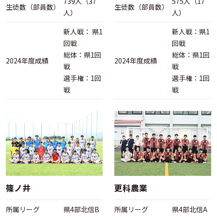
739人（37
575人（17
生徒数（部員数）
生徒数（部員数）
人）
人）
新人戦： 県1
新人戦：県1
回戦
回戦
総体：県1回
総体：県1回
2024年度成績
2024年度成績
戦
戦
選手権：1回
選手権：1回
戦
戦
篠ノ井
更科農業
所属リーグ
県4部北信B
所属リーグ
県4部北信A