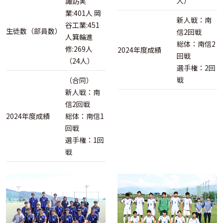
人）
諏訪実
業:401人 岡
新人戦：南
谷工業:451
生徒数（部員数）
信2回戦
人箕輪進
総体：南信2
修:269人
2024年度成績
回戦
（24人）
選手権：2回
戦
（合同）
新人戦：南
信2回戦
2024年度成績
総体：南信1
回戦
選手権：1回
戦