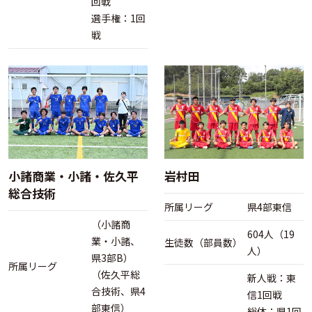
回戦
選手権：1回
戦
小諸商業・小諸・佐久平
岩村田
総合技術
所属リーグ
県4部東信
（小諸商
604人（19
業・小諸、
生徒数（部員数）
人）
県3部B）
所属リーグ
（佐久平総
新人戦：東
合技術、県4
信1回戦
部東信）
総体：県1回