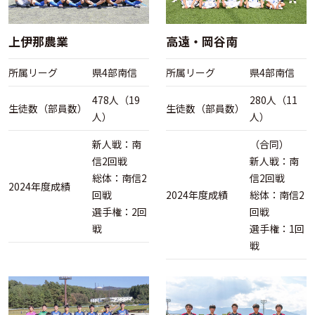
上伊那農業
高遠・岡谷南
所属リーグ
県4部南信
所属リーグ
県4部南信
478人（19
280人（11
生徒数（部員数）
生徒数（部員数）
人）
人）
新人戦：南
（合同）
信2回戦
新人戦：南
総体：南信2
信2回戦
2024年度成績
回戦
2024年度成績
総体：南信2
選手権：2回
回戦
戦
選手権：1回
戦