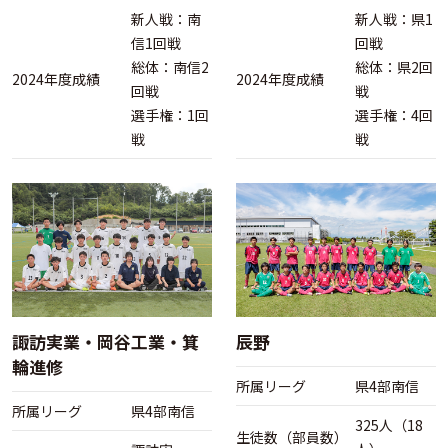
新人戦：南
新人戦：県1
信1回戦
回戦
総体：
南信2
総体：県2回
2024年度成績
2024年度成績
回戦
戦
選手権：1回
選手権：4回
戦
戦
諏訪実業・岡谷工業・箕
辰野
輪進修
所属リーグ
県4部南信
所属リーグ
県4部南信
325人（18
生徒数（部員数）