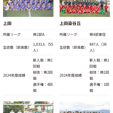
上田
上田染谷丘
所属リーグ
県2部A
所属リーグ
県4部東信
1,031人（55
847人（36
生徒数（部員数）
生徒数（部員数）
人）
人）
新人戦：県1
新人戦：県1
回戦
回戦
総体：県2回
総体：県1回
2024年度成績
2024年度成績
戦
戦
選手権：4回
選手権：1回
戦
戦