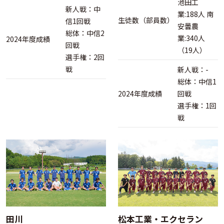
池田工
新人戦：中
業:188人 南
生徒数（部員数）
信1回戦
安曇農
総体：中信2
業:340人
2024年度成績
回戦
（19人）
選手権：2回
戦
新人戦：-
総体：中信1
2024年度成績
回戦
選手権：1回
戦
田川
松本工業・エクセラン