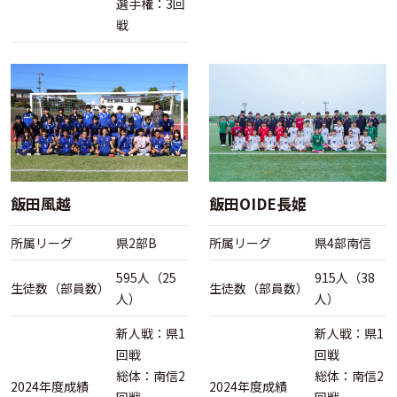
選手権：3回
戦
飯田風越
飯田OIDE長姫
所属リーグ
県2部B
所属リーグ
県4部南信
595人（25
915人（38
生徒数（部員数）
生徒数（部員数）
人）
人）
新人戦：県1
新人戦：県1
回戦
回戦
総体：南信2
総体：南信2
2024年度成績
2024年度成績