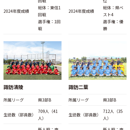
回戦
位
総体：東信1
総体：県ベ
2024年度成績
2024年度成績
回戦
スト4
選手権：1回
選手権：優
戦
勝
諏訪清陵
諏訪二葉
所属リーグ
県3部B
所属リーグ
県3部B
709人（41
712人（35
生徒数（部員数）
生徒数（部員数）
人）
人）
新人戦：南
新人戦：南