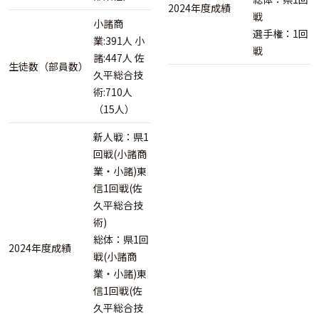
2024年度成績
戦
小諸商
選手権：1回
業:391人 小
戦
諸:447人 佐
生徒数（部員数）
久平総合技
術:710人
（15人）
新人戦：県1
回戦(小諸商
業・小諸)東
信1回戦(佐
久平総合技
術)
総体：県1回
2024年度成績
戦(小諸商
業・小諸)東
信1回戦(佐
久平総合技