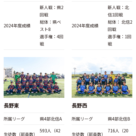
新人戦：県2
新人戦：北
回戦
信1回戦
総体：県ベ
総体： 北信2
2024年度成績
2024年度成績
スト8
回戦
選手権：4回
選手権：1回
戦
戦
長野東
長野西
所属リーグ
県4部北信A
所属リーグ
県4部北信B
593人（42
716人（20
生徒数（部員数）
生徒数（部員数）