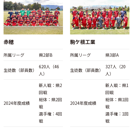
赤穂
駒ケ根工業
所属リーグ
県2部B
所属リーグ
県3部A
620人（46
327人（20
生徒数（部員数）
生徒数（部員数）
人）
人）
新人戦：県2
新人戦：県1
回戦
回戦
総体：県2回
総体：県1回
2024年度成績
2024年度成績
戦
戦
選手権：4回
選手権：1回
戦
戦