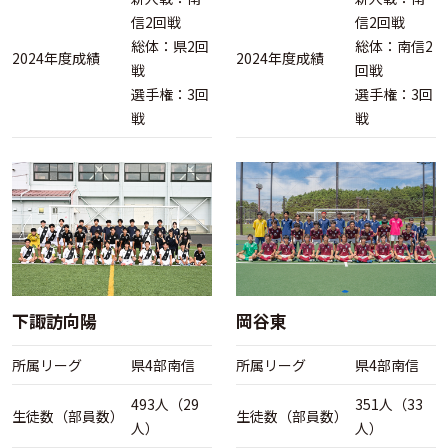
信2回戦
信2回戦
総体：県2回
総体：南信2
2024年度成績
2024年度成績
戦
回戦
選手権：3回
選手権：3回
戦
戦
下諏訪向陽
岡谷東
所属リーグ
県4部南信
所属リーグ
県4部南信
493人（29
351人（33
生徒数（部員数）
生徒数（部員数）
人）
人）