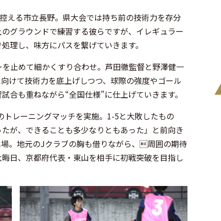
を控える市立長野。県大会では持ち前の技術力を存分
土のグラウンドで練習する彼らですが、イレギュラー
で処理し、味方にパスを繋げていきます。
ーを止めて細かくすり合わせ。芦田徹監督と野澤健一
に向けて技術力を底上げしつつ、球際の強度やゴール
試合も重ねながら“全国仕様”に仕上げていきます。
のトレーニングマッチを実施。1-5と大敗したもの
ったが、できることも多少なりともあった」と前向き
場。地元のJクラブの胸も借りながら、周囲の期待
大晦日、京都府代表・東山を相手に初戦突破を目指し