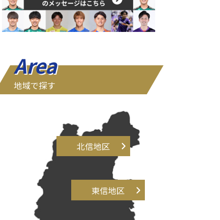
Area
地域で探す
北信地区
東信地区