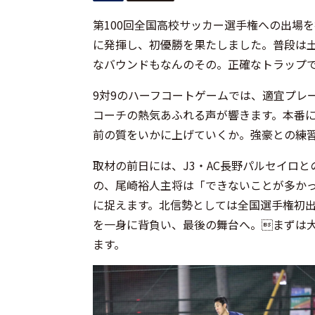
第100回全国高校サッカー選手権への出場
に発揮し、初優勝を果たしました。普段は
なバウンドもなんのその。正確なトラップ
9対9のハーフコートゲームでは、適宜プレ
コーチの熱気あふれる声が響きます。本番
前の質をいかに上げていくか。強豪との練習
取材の前日には、J3・AC長野パルセイロと
の、尾崎裕人主将は「できないことが多か
に捉えます。北信勢としては全国選手権初出
を一身に背負い、最後の舞台へ。まずは
ます。