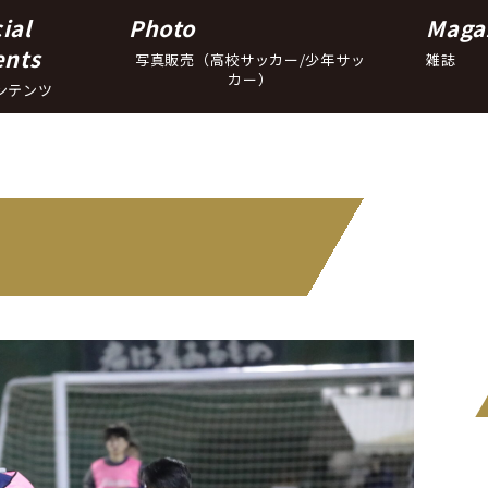
ial
Photo
Maga
ents
写真販売（高校サッカー/少年サッ
雑誌
カー）
ンテンツ