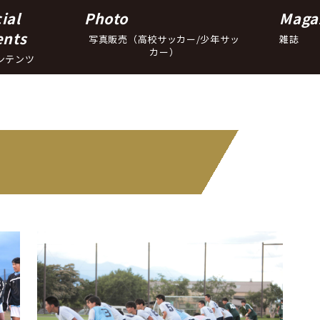
ial
Photo
Maga
ents
写真販売（高校サッカー/少年サッ
雑誌
カー）
ンテンツ